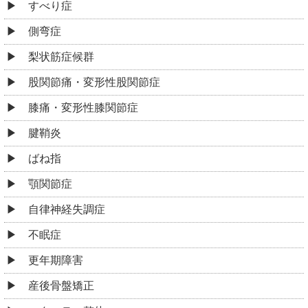
すべり症
側弯症
梨状筋症候群
股関節痛・変形性股関節症
膝痛・変形性膝関節症
腱鞘炎
ばね指
顎関節症
自律神経失調症
不眠症
更年期障害
産後骨盤矯正