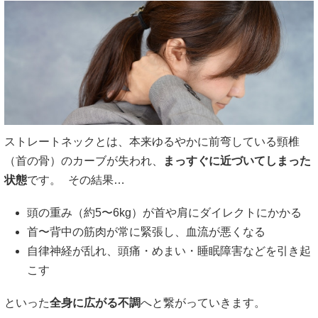
ストレートネックとは、本来ゆるやかに前弯している頸椎
（首の骨）のカーブが失われ、
まっすぐに近づいてしまった
状態
です。 その結果…
頭の重み（約5〜6kg）が首や肩にダイレクトにかかる
首〜背中の筋肉が常に緊張し、血流が悪くなる
自律神経が乱れ、頭痛・めまい・睡眠障害などを引き起
こす
といった
全身に広がる不調
へと繋がっていきます。