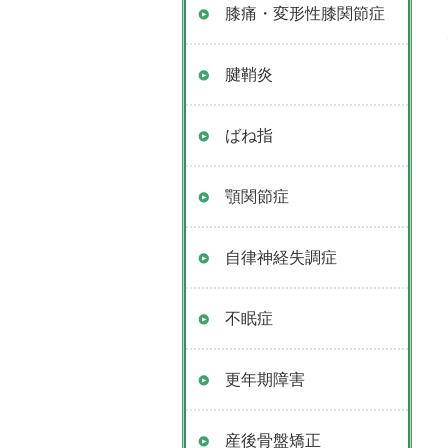
膝痛・変形性膝関節症
腱鞘炎
ばね指
顎関節症
自律神経失調症
不眠症
更年期障害
産後骨盤矯正